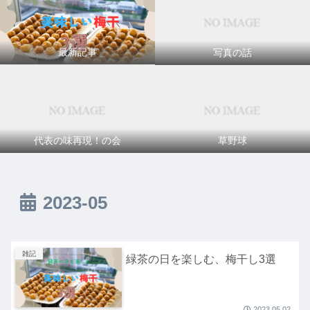
最新記事
写真の話
代表の味再現！の会
草野球
2023-05
雑記
緑茶の日を楽しむ、梅干し3選
2023.05.02