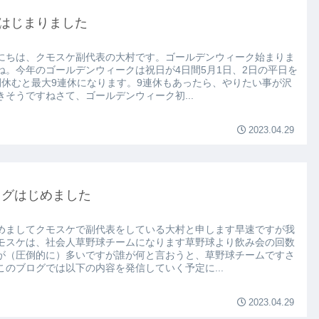
Wはじまりました
にちは、クモスケ副代表の大村です。ゴールデンウィーク始まりま
ね。今年のゴールデンウィークは祝日が4日間5月1日、2日の平日を
間休むと最大9連休になります。9連休もあったら、やりたい事が沢
きそうですねさて、ゴールデンウィーク初...
2023.04.29
ログはじめました
めましてクモスケで副代表をしている大村と申します早速ですが我
モスケは、社会人草野球チームになります草野球より飲み会の回数
が（圧倒的に）多いですが誰が何と言おうと、草野球チームですさ
このブログでは以下の内容を発信していく予定に...
2023.04.29