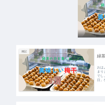
雑記
緑
おは
まり
でし
日」