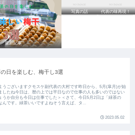
写真の話
代表の味再現！
の会
最新記事
茶の日を楽しむ、梅干し3選
ようございますクモスケ副代表の大村です昨日から、5月(皐月)が始
ましたね今日は、暦の上では平日なので仕事の人も多いのではない
ょうか自分も今日は仕事でした＞＜さて、今日5月2日は「緑茶の
なんです。緑茶いいですよねそう言えば、タ...
2023.05.02