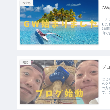
役立ち
G
こん
した
2日
山で
雑記
ブ
はじ
らク
の方
て、