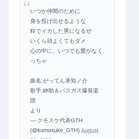
いつか仲間のために
身を投げ出せるような
粋でイカした男になるぜ
いくら頭よくてもダメ
心の中に、いつでも愛がなく
っちゃ
曲名:がってん承知ノ介
歌手:紳助＆バスガス爆発楽
団
より
— クモスケ代表GTH
(@kumosuke_GTH)
August